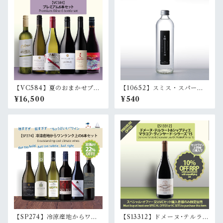
【VC584】夏のおまかせプレ
【10652】スミス・スパーク
ミアム赤白6本セット 6 bott
リング・スプリング・ウォー
¥16,500
¥540
le mixed premium set
ター (350ml) | Smith Sparkli
ng Spring Water (350ml)
【SP274】冷涼産地からワン
【S13312】ドメーヌ･テルラー