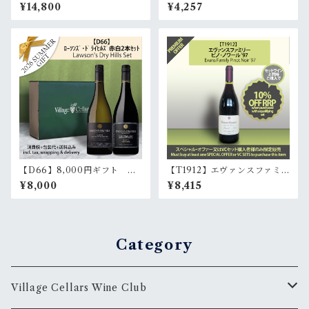
ランク上の6本セット (白3
ト&シャプティエ･マラコフ･ヴ
¥14,800
¥4,257
本・赤3本)｜ 6 outstanding
ィンヤード･シラーズ '15 | Do
cool-climate wines (3whit
maine Terlato & Chapoutie
e, 3red)
r Lieu-Dit Malakoff Shiraz
'15
【D66】8,000円ギフト ロ
【T1912】エヴァンスファミ
ーソンズ･ドライヒルズ白赤2
リー･ピノ･ノワール '97 | Eva
¥8,000
¥8,415
本セット | Lawson's Dry Hil
ns Family Pinot Noir '97
ls Gift wrapping 2 bottles s
et
Category
Village Cellars Wine Club