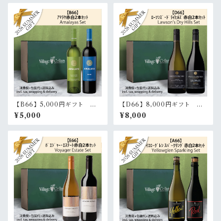
【B66】5,000円ギフト ア
【D66】8,000円ギフト ロ
マラヤ白赤2本セット | Amala
ーソンズ･ドライヒルズ白赤2
¥5,000
¥8,000
ya Gift wrapping 2 bottles s
本セット | Lawson's Dry Hil
et
ls Gift wrapping 2 bottles s
et