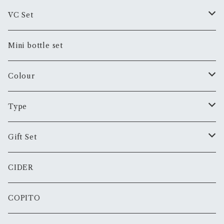
スペシャル・オファー Special Offer
VC Set
プレミアム・オファー Premium Offer
おまかせセットVC Set
Mini bottle set
プレミアム・オファー Premium Offer
Colour
White
Type
Rose
Still
Gift Set
Red
Sparkling
JTB Collaboration
CIDER
Orange
Fortified
Father's day
COPITO