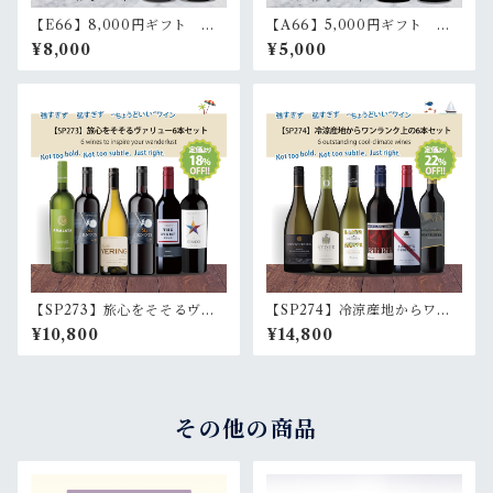
【E66】8,000円ギフト ボ
【A66】5,000円ギフト イ
エジャー･エステート白赤2本
エローグレン スパークリン
¥8,000
¥5,000
セット | Voyager Estate Gift
グ白赤2本セット | Yellowgle
wrapping 2 bottles set
n Gift wrapping 2 bottles s
et
【SP273】旅心をそそるヴァ
【SP274】冷涼産地からワン
リュー6本セット (白3本・赤3
ランク上の6本セット (白3
¥10,800
¥14,800
本)｜ 6 wines to inspire you
本・赤3本)｜ 6 outstanding
r wanderlust (3white, 3red)
cool-climate wines (3whit
e, 3red)
その他の商品