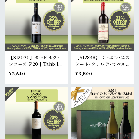
【S13020】タービルク･
【S12848】ボーエン･エス
シラーズ S'20 | Tahbilk
テート･クナワラ･カベル
Shiraz S'20
ネ･ソーヴィニヨン S'22 |
¥2,640
¥3,800
Bowen Estate Coonawa
rra Cabernet Sauvigno
n S'22