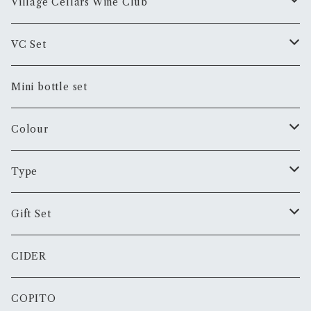
Village Cellars Wine Club
スペシャル・オファー Special Offer
VC Set
プレミアム・オファー Premium Offer
おまかせセットVC Set
Mini bottle set
プレミアム・オファー Premium Offer
Colour
White
Type
Rose
Still
Gift Set
Red
Sparkling
JTB Collaboration
CIDER
Orange
Fortified
Father's day
COPITO