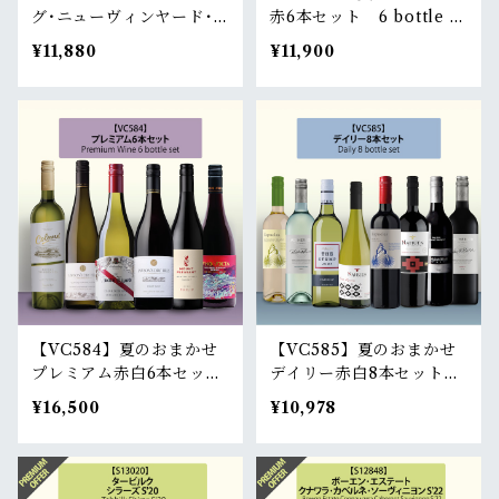
グ･ニューヴィンヤード･
赤6本セット 6 bottle re
ドライ･レッドNo.1 '03 |
d set
¥11,880
¥11,900
Yarra Yering New Vine
yard Dry Red No.1 '03
【VC584】夏のおまかせ
【VC585】夏のおまかせ
プレミアム赤白6本セッ
デイリー赤白8本セット
ト 6 bottle mixed pre
8 bottle mixed daily set
¥16,500
¥10,978
mium set