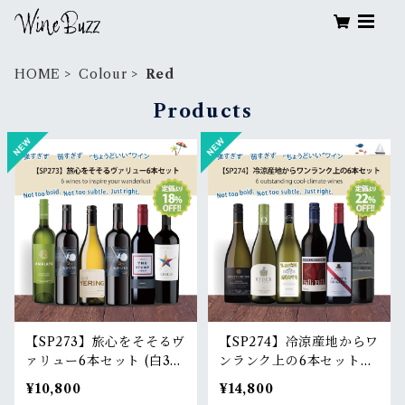
HOME
Colour
Red
Products
【SP273】旅心をそそるヴ
【SP274】冷涼産地からワ
ァリュー6本セット (白3
ンランク上の6本セット
本・赤3本)｜ 6 wines to
(白3本・赤3本)｜ 6 outst
¥10,800
¥14,800
inspire your wanderlus
anding cool-climate wi