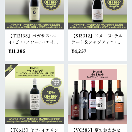
【T12138】ペガサス･ベ
【S13312】ドメーヌ･テル
イ･ピノ･ノワール･エイジ
ラート&シャプティエ･マ
ド･リリース S'12 | Pegas
ラコフ･ヴィンヤード･シ
¥11,385
¥4,257
us Bay Pinot Noir Aged
ラーズ '15 | Domaine Te
Release S'12
rlato & Chapoutier Lie
u-Dit Malakoff Shiraz
'15
【T6613】ヤラ･イエリン
【VC583】夏のおまかせ