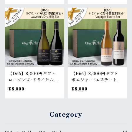
set
【D66】8,000円ギフト
【E66】8,000円ギフト
ローソンズ･ドライヒルズ
ボエジャー･エステート白
白赤2本セット | Lawso
赤2本セット | Voyager E
¥8,000
¥8,000
n's Dry Hills Gift wrap
state Gift wrapping 2 b
ping 2 bottles set
ottles set
Category