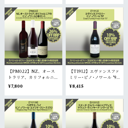
t (3white, 3red)
nes (3white, 3red)
【PM022】NZ、オース
【T1912】エヴァンスファ
トラリア、カリフォルニア
ミリー･ピノ･ノワール '97
のピノ･ノワール3本セッ
| Evans Family Pinot N
¥7,800
¥8,415
ト (赤3本) | A 3-bottle s
oir '97
et of Pinot Noir from N
Z, Australia, and Califo
rnia (3red)