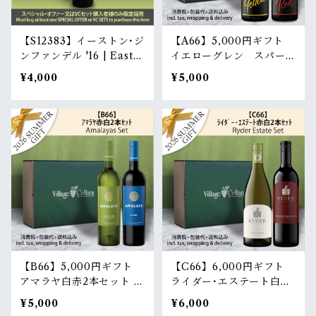
【S12383】イーストン･ジ
【A66】5,000円ギフト
ンファンデル '16 | Easto
イエローグレン スパーク
n Zinfandel '16
リング白赤2本セット | Ye
¥4,000
¥5,000
llowglen Gift wrapping
2 bottles set
【B66】5,000円ギフト
【C66】6,000円ギフト
アマラヤ白赤2本セット |
ライダー･エステート白赤
Amalaya Gift wrapping
2本セット | Ryder Estate
¥5,000
¥6,000
2 bottles set
Gift wrapping 2 bottles