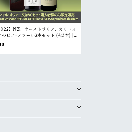
M022】NZ、オーストラリア、カリフォ
のピノ･ノワール3本セット (赤3本) |
bottle set of Pinot Noir from NZ, A
00
lia, and California (3red)