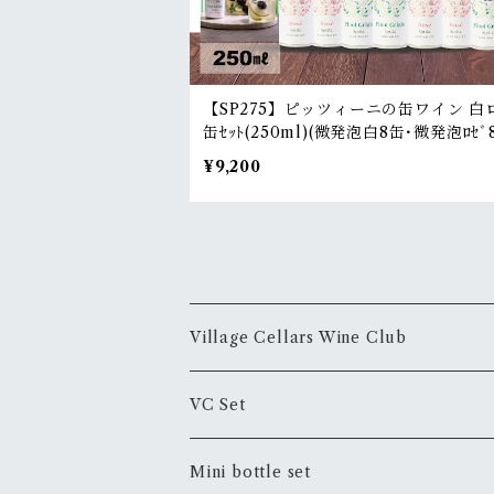
【SP275】ピッツィーニの缶ワイン 白ロ
缶ｾｯﾄ(250ml)(微発泡白8缶･微発泡ﾛｾﾞ8
Pizzini Spritz 16-can value set(250
¥9,200
(8white spritz, 8rose spritz)
Village Cellars Wine Club
スペシャル・オファー Special Offer
VC Set
プレミアム・オファー Premium Offer
おまかせセットVC Set
Mini bottle set