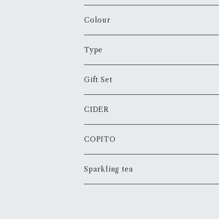
プレミアム・オファー Premium Offer
Colour
White
Type
Rose
Still
Gift Set
Red
Sparkling
JTB Collaboration
CIDER
Orange
Fortified
Father's day
COPITO
Sparkling tea