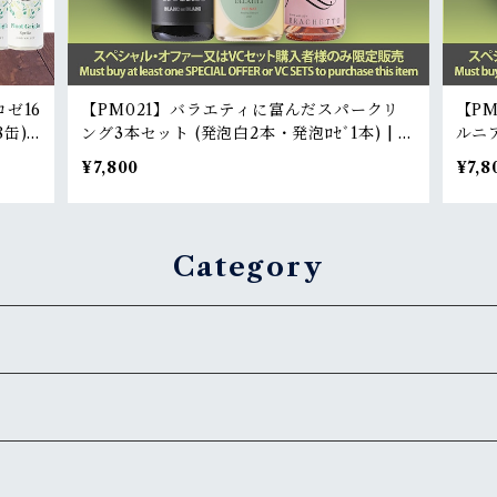
ゼ16
【PM021】バラエティに富んだスパークリ
【P
缶) |
ング3本セット (発泡白2本・発泡ﾛｾﾞ1本) | A
ルニア
ml)
diverse 3-bottle sparkling wine set (2sp
A 3-
¥7,800
¥7,8
arkling white, 1sparkling rose)
ustra
Category