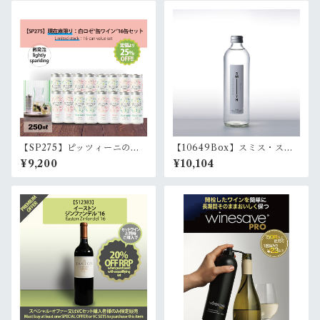
r Lieu-Dit Malakoff Shiraz
'15
【SP275】ピッツィーニの缶
【10649Box】スミス・スプ
ワイン 白ロゼ16缶ｾｯﾄ(250ml)
リング・ウォーター 1箱 (750
¥9,200
¥10,104
(微発泡白8缶･微発泡ﾛｾﾞ8缶) |
ml x12本) | Smith Spring Wa
Pizzini Spritz 16-can value
ter 1 case (12btls x750ml)
set(250ml) (8white spritz,
8rose spritz)