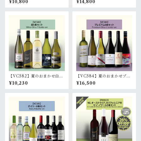
¥10,800
¥14,800
本)｜ 6 wines to inspire you
本・赤3本)｜ 6 outstanding
r wanderlust (3white, 3red)
cool-climate wines (3whit
e, 3red)
【VC582】夏のおまかせ白5
【VC584】夏のおまかせプレ
本セット 5 bottle white set
ミアム赤白6本セット 6 bott
¥10,230
¥16,500
le mixed premium set