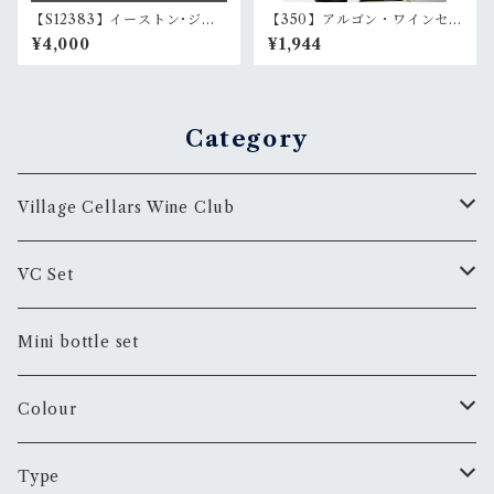
【S12383】イーストン･ジン
【350】アルゴン・ワインセー
ファンデル '16 | Easton Zinf
ヴ・プロ・フード＆ワイン | A
¥4,000
¥1,944
andel '16
rgon Winesave Pro Food
& Wine
Category
Village Cellars Wine Club
スペシャル・オファー Special Offer
VC Set
プレミアム・オファー Premium Offer
おまかせセットVC Set
Mini bottle set
プレミアム・オファー Premium Offer
Colour
White
Type