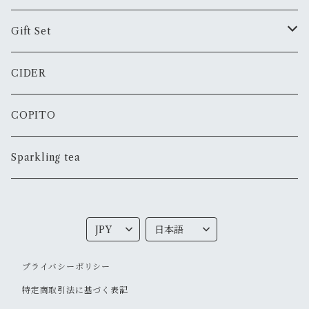
Rose
Still
Gift Set
Red
Sparkling
JTB Collaboration
CIDER
Orange
Fortified
Father's day
COPITO
Sparkling tea
プライバシーポリシー
特定商取引法に基づく表記