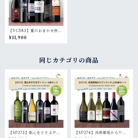
【VC583】夏のおまかせ赤6
本セット 6 bottle red set
¥11,900
同じカテゴリの商品
【SP273】旅心をそそるヴァ
【SP274】冷涼産地からワン
リュー6本セット (白3本・赤3
ランク上の6本セット (白3