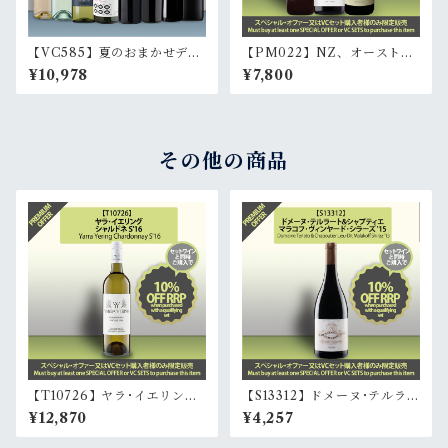
【VC585】夏のおまかせデイ
【PM022】NZ、オーストラ
リー赤白8本セット 8 bottle
リア、カリフォルニアのピノ･
¥10,978
¥7,800
mixed daily set
ノワール3本セット (赤3本) |
A 3-bottle set of Pinot Noi
r from NZ, Australia, and
California (3red)
その他の商品
【T10726】ヤラ･イエリング･
【S13312】ドメーヌ･テルラー
シャルドネ S'16 | Yarra Yeri
ト&シャプティエ･マラコフ･ヴ
¥12,870
¥4,257
ng Chardonnay S'16
ィンヤード･シラーズ '15 | Do
maine Terlato & Chapoutie